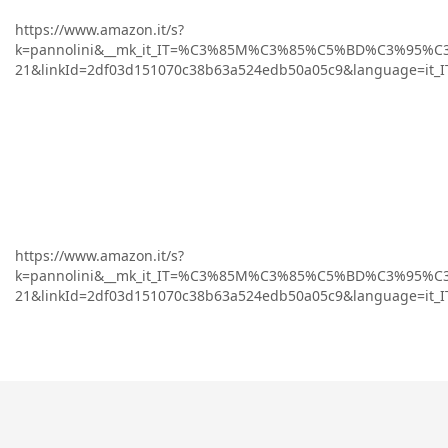
https://www.amazon.it/s?
k=pannolini&__mk_it_IT=%C3%85M%C3%85%C5%BD%C3%95%C3%9
21&linkId=2df03d151070c38b63a524edb50a05c9&language=it_IT&
https://www.amazon.it/s?
k=pannolini&__mk_it_IT=%C3%85M%C3%85%C5%BD%C3%95%C3%9
21&linkId=2df03d151070c38b63a524edb50a05c9&language=it_IT&