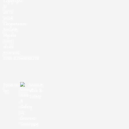
Copyright
©
2013-
2024
Cooperativa
Sociale
Popele
Tutti i
diritti
riservati
P.IVA 02549830210
Powered
Mouse
by:
Web &
Safety